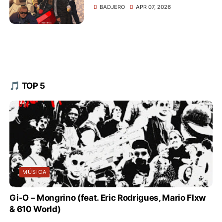
BADJERO
APR 07, 2026
🎵 TOP 5
MÚSICA
Gi-O – Mongrino (feat. Eric Rodrigues, Mario Flxw
& 610 World)