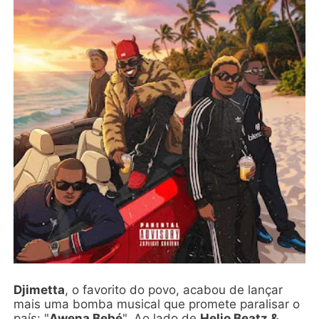
Djimetta
, o favorito do povo, acabou de lançar
mais uma bomba musical que promete paralisar o
país: "
Awena Bebé
". Ao lado de
Helio Beatz &