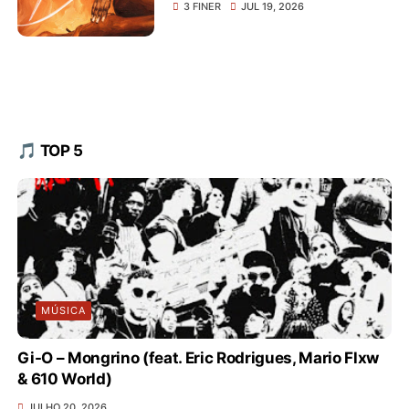
3 FINER
JUL 19, 2026
🎵 TOP 5
MÚSICA
Gi-O – Mongrino (feat. Eric Rodrigues, Mario Flxw
& 610 World)
JULHO 20, 2026