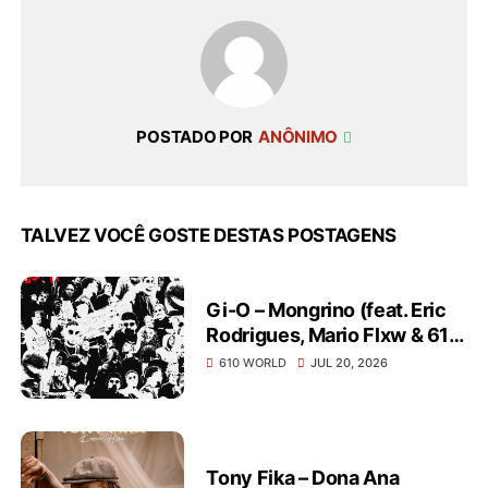
POSTADO POR
ANÔNIMO
TALVEZ VOCÊ GOSTE DESTAS POSTAGENS
Gi-O – Mongrino (feat. Eric
Rodrigues, Mario Flxw & 610
World)
610 WORLD
JUL 20, 2026
Tony Fika – Dona Ana