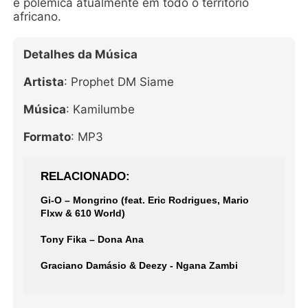
e polêmica atualmente em todo o território
africano.
Detalhes da Música
Artista
: Prophet DM Siame
Música
: Kamilumbe
Formato
: MP3
RELACIONADO
Gi-O – Mongrino (feat. Eric Rodrigues, Mario
Flxw & 610 World)
Tony Fika – Dona Ana
Graciano Damásio & Deezy - Ngana Zambi