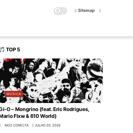
Sitemap
🎵 TOP 5
MÚSICA
Gi-O – Mongrino (feat. Eric Rodrigues,
Mario Flxw & 610 World)
MOZ CONECTA
JULHO 20, 2026