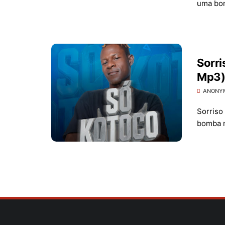
uma bom
Sorri
Mp3
ANONY
Sorriso
bomba m