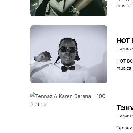
musical 
HOT 
ANONY
HOT BOY
musical
Tenna
ANONY
Tennaz 