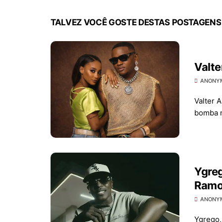
TALVEZ VOCÊ GOSTE DESTAS POSTAGENS
Valte
ANONY
Valter A
bomba m
Ygreg
Ramo
ANONY
Ygrego,