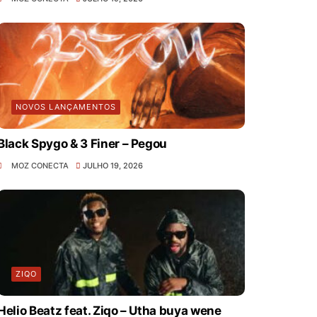
NOVOS LANÇAMENTOS
Black Spygo & 3 Finer – Pegou
MOZ CONECTA
JULHO 19, 2026
ZIQO
Helio Beatz feat. Ziqo – Utha buya wene