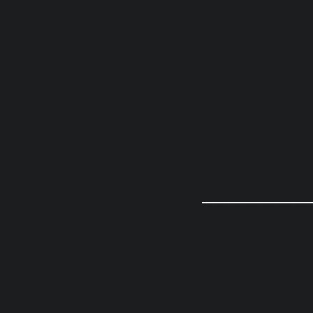
____________________