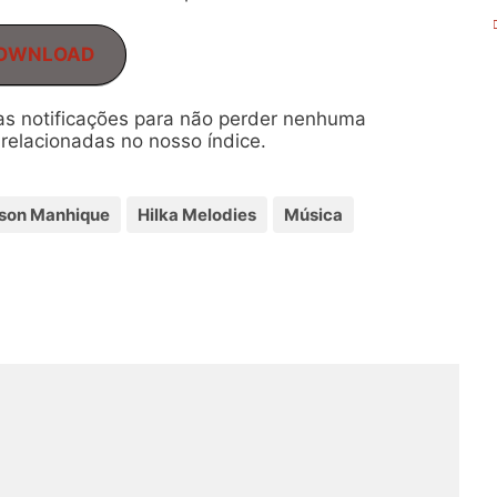
OWNLOAD
 as notificações para não perder nenhuma
relacionadas no nosso índice.
lson Manhique
Hilka Melodies
Música