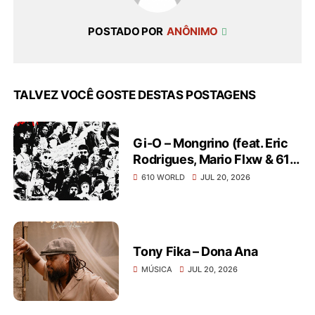
POSTADO POR
ANÔNIMO
TALVEZ VOCÊ GOSTE DESTAS POSTAGENS
Gi-O – Mongrino (feat. Eric
Rodrigues, Mario Flxw & 610
World)
610 WORLD
JUL 20, 2026
Tony Fika – Dona Ana
MÚSICA
JUL 20, 2026