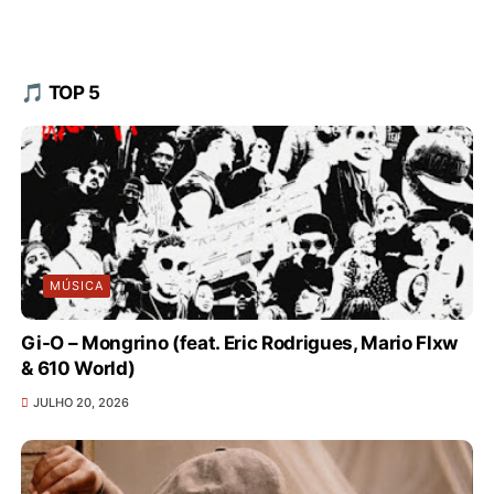
🎵 TOP 5
MÚSICA
Gi-O – Mongrino (feat. Eric Rodrigues, Mario Flxw
& 610 World)
JULHO 20, 2026