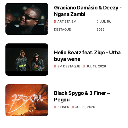
Graciano Damásio & Deezy -
Ngana Zambi
ARTISTA EM
JUL 19,
DESTAQUE
2026
Helio Beatz feat. Ziqo – Utha
buya wene
EM DESTAQUE
JUL 19, 2026
Black Spygo & 3 Finer –
Pegou
3 FINER
JUL 19, 2026