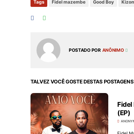
Tags
Fidel mazembe
Good Boy
Kizo
POSTADO POR
ANÔNIMO
TALVEZ VOCÊ GOSTE DESTAS POSTAGENS
Fide
(EP)
ANONY
Fidel M