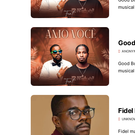
musical
Good
ANONY
Good Bo
musical
Fidel
UNKNO
Fidel m