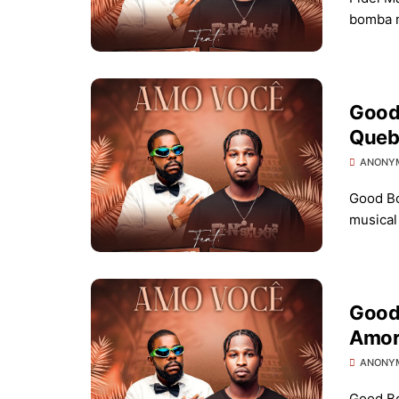
bomba m
Good
Queb
ANONY
Good Bo
musical
Good
Amo
ANONY
Good Bo