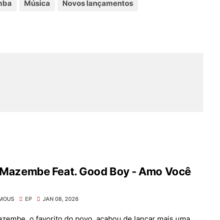
mba
Música
Novos lançamentos
l Mazembe Feat. Good Boy - Amo Você
MOUS
EP
JAN 08, 2026
azembe, o favorito do povo, acabou de lançar mais uma