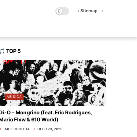
Sitemap
🎵 TOP 5
MÚSICA
Gi-O – Mongrino (feat. Eric Rodrigues,
Mario Flxw & 610 World)
MOZ CONECTA
JULHO 20, 2026