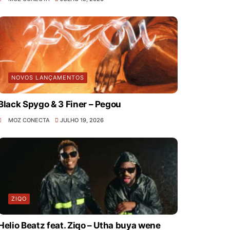
NOVOS LANÇAMENTOS
Black Spygo & 3 Finer – Pegou
MOZ CONECTA
JULHO 19, 2026
ZIQO
Helio Beatz feat. Ziqo – Utha buya wene