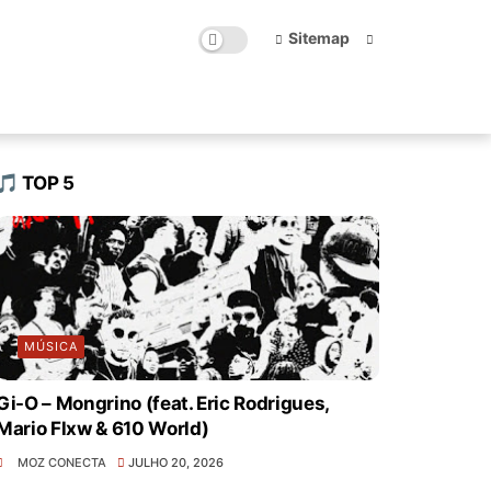
Sitemap
🎵 TOP 5
MÚSICA
Gi-O – Mongrino (feat. Eric Rodrigues,
Mario Flxw & 610 World)
MOZ CONECTA
JULHO 20, 2026