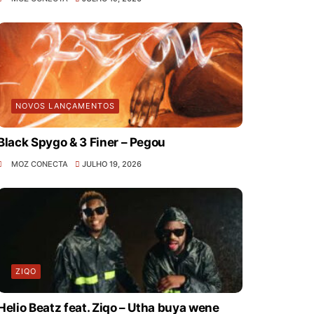
NOVOS LANÇAMENTOS
Black Spygo & 3 Finer – Pegou
MOZ CONECTA
JULHO 19, 2026
ZIQO
Helio Beatz feat. Ziqo – Utha buya wene