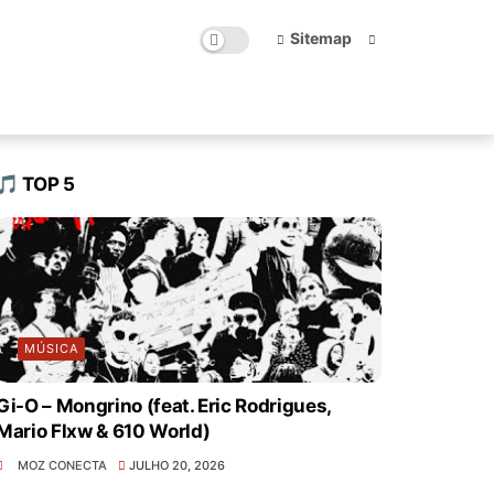
Sitemap
🎵 TOP 5
MÚSICA
Gi-O – Mongrino (feat. Eric Rodrigues,
Mario Flxw & 610 World)
MOZ CONECTA
JULHO 20, 2026