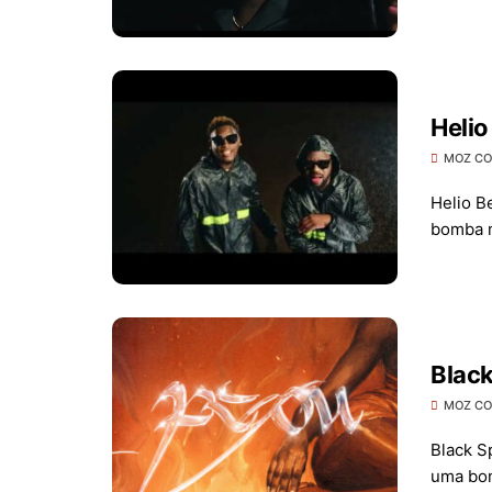
Helio
MOZ C
Helio B
bomba m
Black
MOZ C
Black S
uma bom