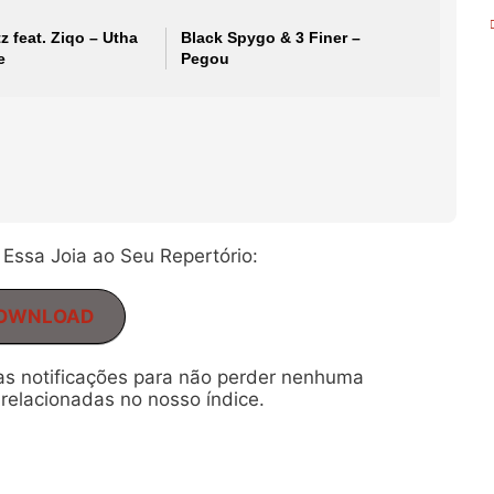
z feat. Ziqo – Utha
Black Spygo & 3 Finer –
e
Pegou
Essa Joia ao Seu Repertório:
OWNLOAD
 as notificações para não perder nenhuma
relacionadas no nosso índice.