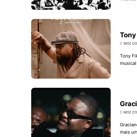
Tony 
MOZ C
Tony Fi
musical 
Grac
MOZ C
Gracian
mais um