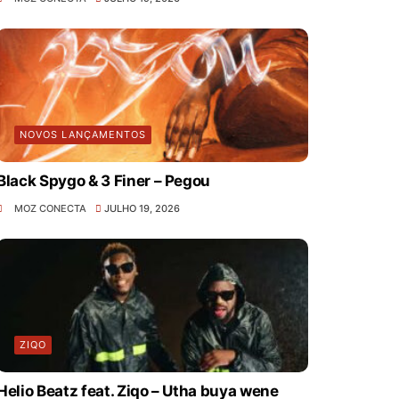
NOVOS LANÇAMENTOS
Black Spygo & 3 Finer – Pegou
MOZ CONECTA
JULHO 19, 2026
ZIQO
Helio Beatz feat. Ziqo – Utha buya wene