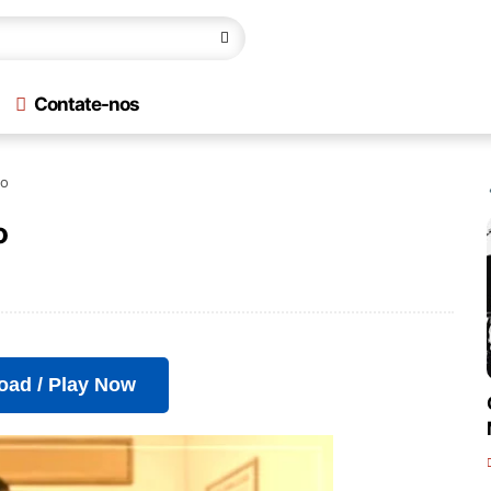
Contate-nos
lo
o
oad / Play Now