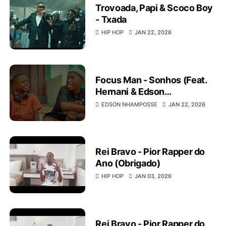
Trovoada, Papi & Scoco Boy
- Txada
HIP HOP
JAN 22, 2026
Focus Man - Sonhos (Feat.
Hernani & Edson
Nhamposse)
EDSON NHAMPOSSE
JAN 22, 2026
Rei Bravo - Pior Rapper do
Ano (Obrigado)
HIP HOP
JAN 03, 2026
Rei Bravo - Pior Rapper do