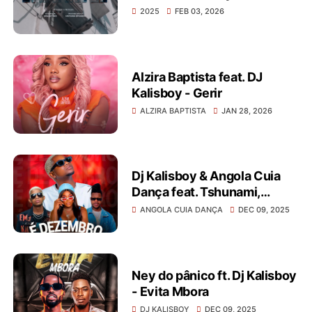
2025
FEB 03, 2026
Alzira Baptista feat. DJ
Kalisboy - Gerir
ALZIRA BAPTISTA
JAN 28, 2026
Dj Kalisboy & Angola Cuia
Dança feat. Tshunami,
Bráulio ZP, Titica & Pedal
ANGOLA CUIA DANÇA
DEC 09, 2025
King – É Dezembro
Ney do pânico ft. Dj Kalisboy
- Evita Mbora
DJ KALISBOY
DEC 09, 2025