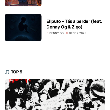
Ellputo – Tás a perder (feat.
Denny Og & Ziqo)
DENNY OG
DEC 17, 2025
🎵 TOP 5