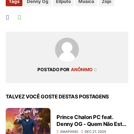
Tags
Denny Og
Ellputo
Música
Ziqo
POSTADO POR
ANÔNIMO
TALVEZ VOCÊ GOSTE DESTAS POSTAGENS
Prince Chalon PC feat.
Denny OG - Quem Não Está
(Amapiano Remix)
AMAPIANO
DEC 27, 2025