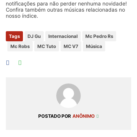
notificações para não perder nenhuma novidade!
Confira também outras músicas relacionadas no
nosso índice.
Tags
DJ Gu
Internacional
Mc Pedro Rs
Mc Robs
MC Tuto
MC V7
Música
POSTADO POR
ANÔNIMO