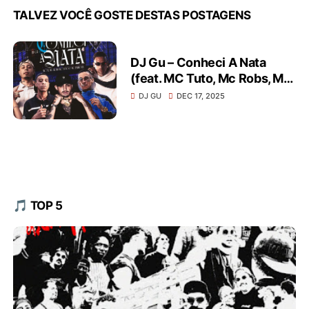
TALVEZ VOCÊ GOSTE DESTAS POSTAGENS
DJ Gu – Conheci A Nata
(feat. MC Tuto, Mc Robs, MC
V7 & Mc Pedro Rs)
DJ GU
DEC 17, 2025
🎵 TOP 5