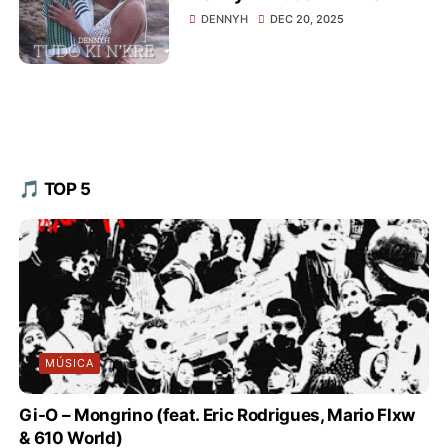
DENNYH
DEC 20, 2025
🎵 TOP 5
MÚSICA
Gi-O – Mongrino (feat. Eric Rodrigues, Mario Flxw
& 610 World)