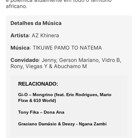
e polêmica atualmente em todo o território
africano.
Detalhes da Música
Artista
: AZ Khinera
Música
: TIKUWE PAMO TO NATEMA
Convidado
: Jenny, Gerson Mariano, Vidro B,
Rony, Viegas Y & Abuchamo M
RELACIONADO
Gi-O – Mongrino (feat. Eric Rodrigues, Mario
Flxw & 610 World)
Tony Fika – Dona Ana
Graciano Damásio & Deezy - Ngana Zambi