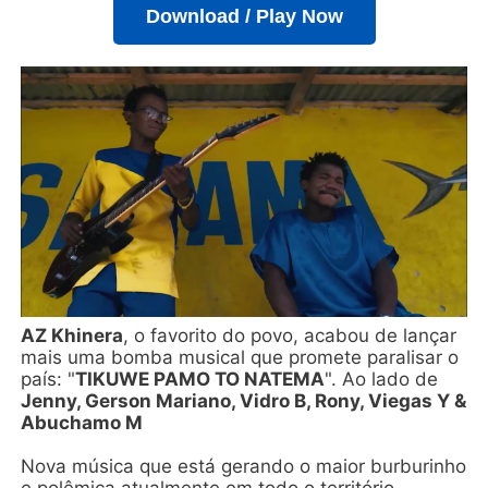
Download / Play Now
AZ Khinera
, o favorito do povo, acabou de lançar
mais uma bomba musical que promete paralisar o
país: "
TIKUWE PAMO TO NATEMA
". Ao lado de
Jenny, Gerson Mariano, Vidro B, Rony, Viegas Y &
Abuchamo M
Nova música que está gerando o maior burburinho