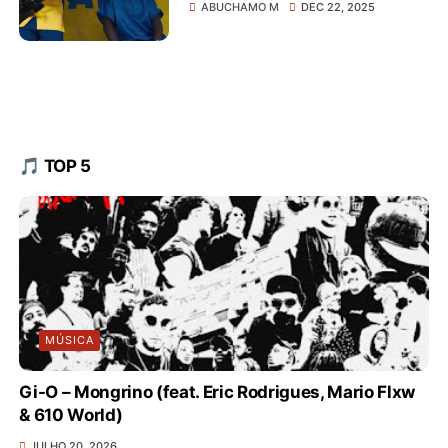
Viegas Y & Abuchamo M -
ABUCHAMO M
DEC 22, 2025
TIKUWE PAMO TO NATEMA
🎵 TOP 5
MÚSICA
Gi-O – Mongrino (feat. Eric Rodrigues, Mario Flxw
& 610 World)
JULHO 20, 2026