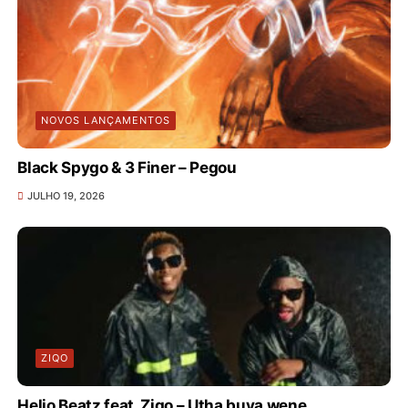
NOVOS LANÇAMENTOS
Black Spygo & 3 Finer – Pegou
JULHO 19, 2026
ZIQO
Helio Beatz feat. Ziqo – Utha buya wene