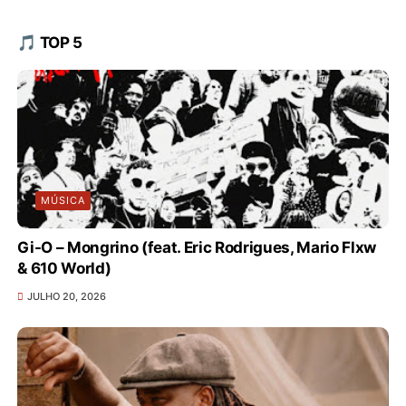
🎵 TOP 5
MÚSICA
Gi-O – Mongrino (feat. Eric Rodrigues, Mario Flxw
& 610 World)
JULHO 20, 2026